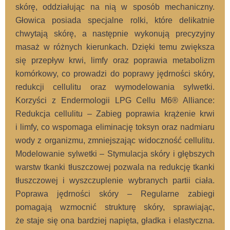
skórę, oddziałując na nią w sposób mechaniczny.
Głowica posiada specjalne rolki, które delikatnie
chwytają skórę, a następnie wykonują precyzyjny
masaż w różnych kierunkach. Dzięki temu zwiększa
się przepływ krwi, limfy oraz poprawia metabolizm
komórkowy, co prowadzi do poprawy jędrności skóry,
redukcji cellulitu oraz wymodelowania sylwetki.
Korzyści z Endermologii LPG Cellu M6® Alliance:
Redukcja cellulitu – Zabieg poprawia krążenie krwi
i limfy, co wspomaga eliminację toksyn oraz nadmiaru
wody z organizmu, zmniejszając widoczność cellulitu.
Modelowanie sylwetki – Stymulacja skóry i głębszych
warstw tkanki tłuszczowej pozwala na redukcję tkanki
tłuszczowej i wyszczuplenie wybranych partii ciała.
Poprawa jędrności skóry – Regularne zabiegi
pomagają wzmocnić strukturę skóry, sprawiając,
że staje się ona bardziej napięta, gładka i elastyczna.