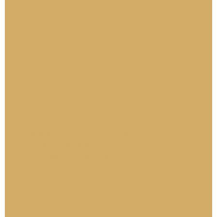
Wspomaganie odchudzania – poprawa
metabolizmu, co może wspierać procesy
odchudzania.
Regeneracja skóry – stymulacja naturalnych
procesów regeneracyjnych skóry,
przyspieszając jej gojenie i poprawiając
wygląd.