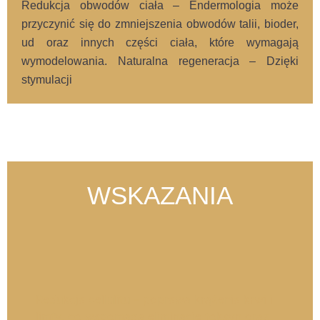
Redukcja obwodów ciała – Endermologia może
przyczynić się do zmniejszenia obwodów talii, bioder,
ud oraz innych części ciała, które wymagają
wymodelowania. Naturalna regeneracja – Dzięki
stymulacji
WSKAZANIA
Redukcja cellulitu – poprawa krążenia krwi i
limfy, co wspomaga eliminację toksyn oraz