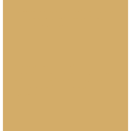
Zwiększenie elastyczności skóry – pomoc w
poprawie struktury skóry, szczególnie w
przypadku jej wiotczenia.
Odzyskiwanie kondycji skóry po
intensywnych treningach – poprawa napięcia
skóry u sportowców, którzy doświadczyli
rozciągnięcia skóry po intensywnych
ćwiczeniach.