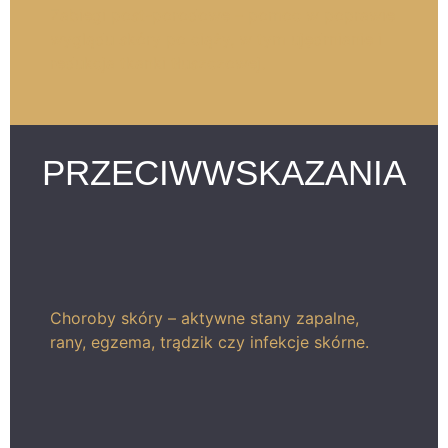
Zabiegi post-porodowe – pomoc w poprawie
wyglądu skóry po ciąży, w tym ujędrnianie i
redukcja tkanki tłuszczowej.
PRZECIWWSKAZANIA
Choroby skóry – aktywne stany zapalne,
rany, egzema, trądzik czy infekcje skórne.