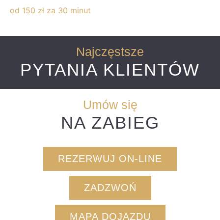
od 150 zł za 30 minut
Najczęstsze
PYTANIA KLIENTÓW
Umów się
NA ZABIEG
REZERWUJ ON-LINE
ZADZWOŃ
MAPA DOJAZDU