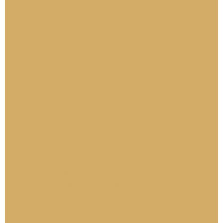
nadmiaru wody w organizmie.
Modelowanie sylwetki – zmniejszenie
obwodów ciała i redukcja tkanki tłuszczowej
w wybranych partiach ciała.
Poprawa jędrności skóry – ujędrnianie,
wygładzanie i poprawa elastyczności skóry,
szczególnie po utracie wagi lub ciąży.