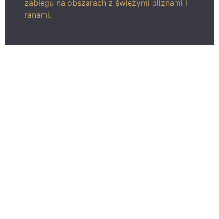
zabiegu na obszarach z świeżymi bliznami i
ranami.